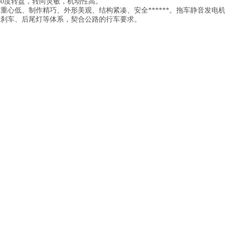
60度转盘，转向灵敏，机动性高。
重心低、制作精巧、外形美观、结构紧凑、安全******。拖车静音发
有刹车、后尾灯等体系，契合公路的行车要求。