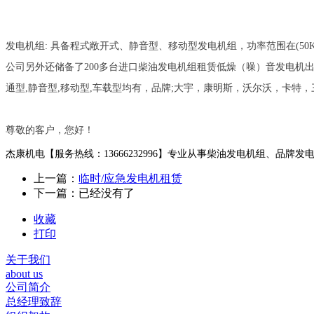
发电机组: 具备程式敞开式、静音型、移动型发电机组，功率范围在(50KW 75KW 90KW 1
公司另外还储备了200多台进口柴油发电机组租赁低燥（噪）音发电机出租，各
通型,静音型,移动型,车载型均有，品牌;大宇，康明斯，沃尔沃，卡特
尊敬的客户，
您好！
杰康机电【服务热线：13666232996】专业从事柴油发电机组、品牌
上一篇：
临时/应急发电机租赁
下一篇：已经没有了
收藏
打印
关于我们
about us
公司简介
总经理致辞