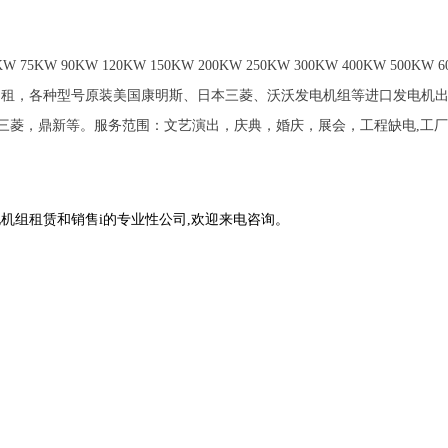
20KW 150KW 200KW 250KW 300KW 400KW 500KW 600KW 8
种型号原装美国康明斯、日本三菱、沃沃发电机组等进口发电机出租，耗油低，运行安
，三菱，鼎新等。服务范围：文艺演出，庆典，婚庆，展会，工程缺电,工厂
发电机组租赁和销售i的专业性公司,欢迎来电咨询。