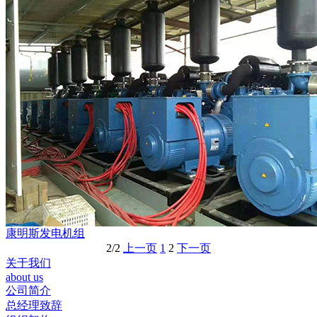
康明斯发电机组
2/2
上一页
1
2
下一页
关于我们
about us
公司简介
总经理致辞